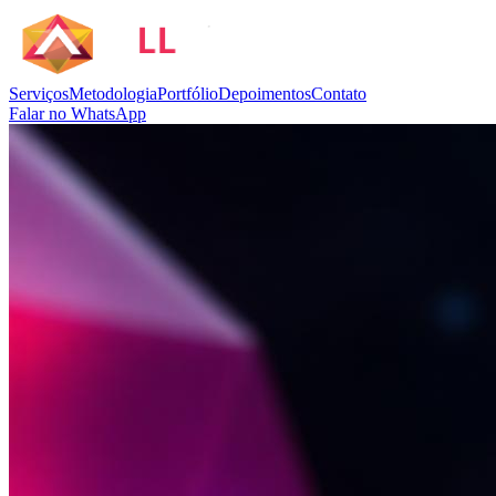
Serviços
Metodologia
Portfólio
Depoimentos
Contato
Falar no WhatsApp